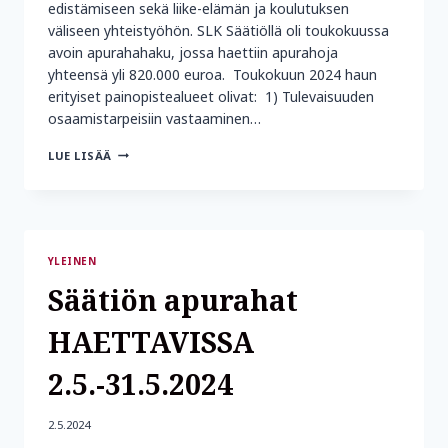
edistämiseen sekä liike-elämän ja koulutuksen
väliseen yhteistyöhön. SLK Säätiöllä oli toukokuussa
avoin apurahahaku, jossa haettiin apurahoja
yhteensä yli 820.000 euroa. Toukokuun 2024 haun
erityiset painopistealueet olivat: 1) Tulevaisuuden
osaamistarpeisiin vastaaminen…
APURAHOJA
LUE LISÄÄ
HAETTIIN
ENNÄTYSMÄÄRÄ
YLEINEN
Säätiön apurahat
HAETTAVISSA
2.5.-31.5.2024
2.5.2024