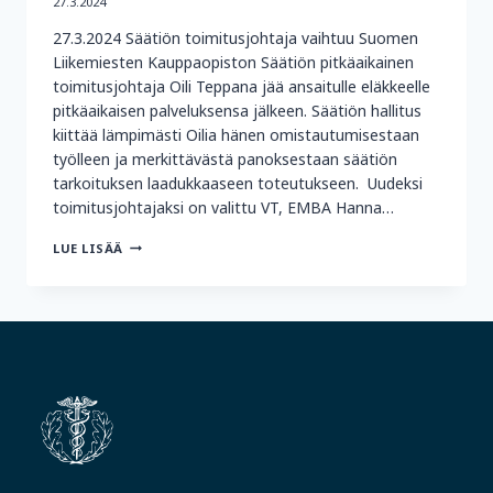
27.3.2024
27.3.2024 Säätiön toimitusjohtaja vaihtuu Suomen
Liikemiesten Kauppaopiston Säätiön pitkäaikainen
toimitusjohtaja Oili Teppana jää ansaitulle eläkkeelle
pitkäaikaisen palveluksensa jälkeen. Säätiön hallitus
kiittää lämpimästi Oilia hänen omistautumisestaan
työlleen ja merkittävästä panoksestaan säätiön
tarkoituksen laadukkaaseen toteutukseen. Uudeksi
toimitusjohtajaksi on valittu VT, EMBA Hanna…
TIEDOTE:
LUE LISÄÄ
SÄÄTIÖN
TOIMITUSJOHTAJA
VAIHTUU