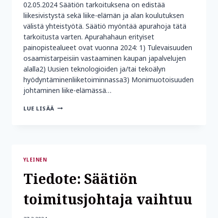
02.05.2024 Säätiön tarkoituksena on edistää
liikesivistystä sekä liike-elämän ja alan koulutuksen
välistä yhteistyötä. Säätiö myöntää apurahoja tätä
tarkoitusta varten. Apurahahaun erityiset
painopistealueet ovat vuonna 2024: 1) Tulevaisuuden
osaamistarpeisiin vastaaminen kaupan japalvelujen
alalla2) Uusien teknologioiden ja/tai tekoälyn
hyödyntäminenliiketoiminnassa3) Monimuotoisuuden
johtaminen liike-elämässä…
SÄÄTIÖN
LUE LISÄÄ
APURAHAT
HAETTAVISSA
2.5.-31.5.2024
YLEINEN
Tiedote: Säätiön
toimitusjohtaja vaihtuu