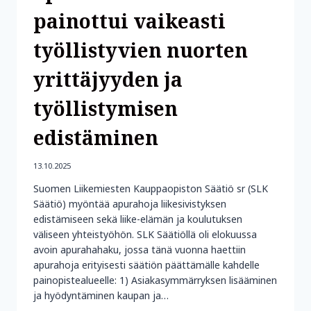
painottui vaikeasti
työllistyvien nuorten
yrittäjyyden ja
työllistymisen
edistäminen
13.10.2025
Suomen Liikemiesten Kauppaopiston Säätiö sr (SLK
Säätiö) myöntää apurahoja liikesivistyksen
edistämiseen sekä liike-elämän ja koulutuksen
väliseen yhteistyöhön. SLK Säätiöllä oli elokuussa
avoin apurahahaku, jossa tänä vuonna haettiin
apurahoja erityisesti säätiön päättämälle kahdelle
painopistealueelle: 1) Asiakasymmärryksen lisääminen
ja hyödyntäminen kaupan ja…