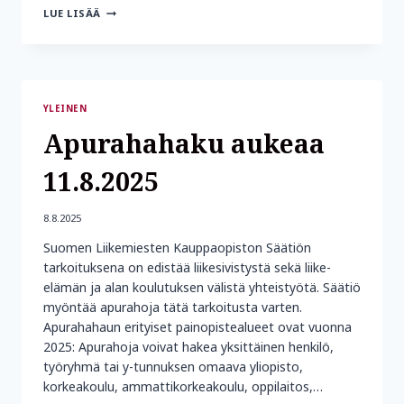
AVOIMESSA
LUE LISÄÄ
APURAHAHAUSSA
PAINOTTUI
VAIKEASTI
TYÖLLISTYVIEN
NUORTEN
YRITTÄJYYDEN
YLEINEN
JA
TYÖLLISTYMISEN
Apurahahaku aukeaa
EDISTÄMINEN
11.8.2025
8.8.2025
Suomen Liikemiesten Kauppaopiston Säätiön
tarkoituksena on edistää liikesivistystä sekä liike-
elämän ja alan koulutuksen välistä yhteistyötä. Säätiö
myöntää apurahoja tätä tarkoitusta varten.
Apurahahaun erityiset painopistealueet ovat vuonna
2025: Apurahoja voivat hakea yksittäinen henkilö,
työryhmä tai y-tunnuksen omaava yliopisto,
korkeakoulu, ammattikorkeakoulu, oppilaitos,…