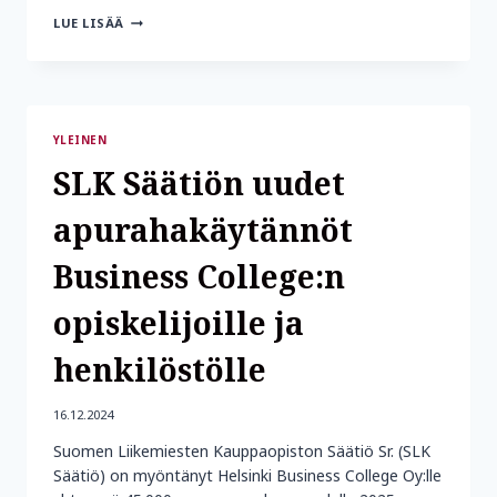
JULKINEN
LUE LISÄÄ
APURAHAHAKU
AUKEAA
ELOKUUSSA
YLEINEN
SLK Säätiön uudet
apurahakäytännöt
Business College:n
opiskelijoille ja
henkilöstölle
16.12.2024
Suomen Liikemiesten Kauppaopiston Säätiö Sr. (SLK
Säätiö) on myöntänyt Helsinki Business College Oy:lle