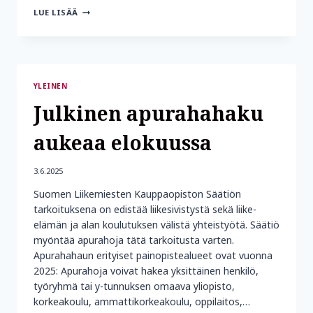
APURAHAHAKU
LUE LISÄÄ
AUKEAA
11.8.2025
YLEINEN
Julkinen apurahahaku
aukeaa elokuussa
3.6.2025
Suomen Liikemiesten Kauppaopiston Säätiön
tarkoituksena on edistää liikesivistystä sekä liike-
elämän ja alan koulutuksen välistä yhteistyötä. Säätiö
myöntää apurahoja tätä tarkoitusta varten.
Apurahahaun erityiset painopistealueet ovat vuonna
2025: Apurahoja voivat hakea yksittäinen henkilö,
työryhmä tai y-tunnuksen omaava yliopisto,
korkeakoulu, ammattikorkeakoulu, oppilaitos,…