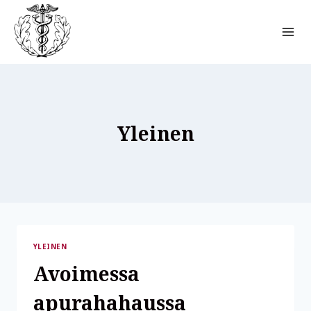
Siirry
sisältöön
Yleinen
YLEINEN
Avoimessa
apurahahaussa