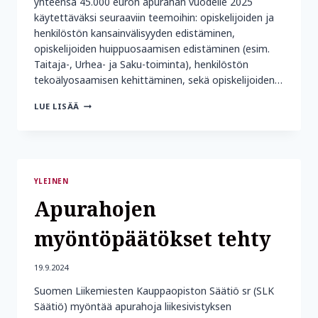
yhteensä 45.000 euron apurahan vuodelle 2025
käytettäväksi seuraaviin teemoihin: opiskelijoiden ja
henkilöstön kansainvälisyyden edistäminen,
opiskelijoiden huippuosaamisen edistäminen (esim.
Taitaja-, Urhea- ja Saku-toiminta), henkilöstön
tekoälyosaamisen kehittäminen, sekä opiskelijoiden…
SLK
LUE LISÄÄ
SÄÄTIÖN
UUDET
APURAHAKÄYTÄNNÖT
BUSINESS
COLLEGE:N
OPISKELIJOILLE
YLEINEN
JA
HENKILÖSTÖLLE
Apurahojen
myöntöpäätökset tehty
19.9.2024
Suomen Liikemiesten Kauppaopiston Säätiö sr (SLK
Säätiö) myöntää apurahoja liikesivistyksen