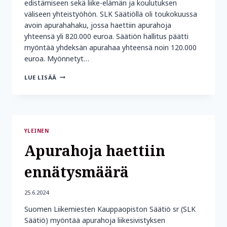
edistämiseen sekä liike-elämän ja koulutuksen
väliseen yhteistyöhön. SLK Säätiöllä oli toukokuussa
avoin apurahahaku, jossa haettiin apurahoja
yhteensä yli 820.000 euroa. Säätiön hallitus päätti
myöntää yhdeksän apurahaa yhteensä noin 120.000
euroa. Myönnetyt…
APURAHOJEN
LUE LISÄÄ
MYÖNTÖPÄÄTÖKSET
TEHTY
YLEINEN
Apurahoja haettiin
ennätysmäärä
25.6.2024
Suomen Liikemiesten Kauppaopiston Säätiö sr (SLK
Säätiö) myöntää apurahoja liikesivistyksen